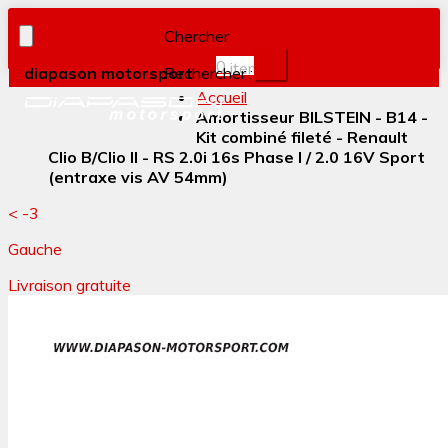
Chercher
0
item(s)
diapason motorsport
Rechercher :
Accueil
Amortisseur BILSTEIN - B14 -
Kit combiné fileté - Renault
Clio B/Clio II - RS 2.0i 16s Phase I / 2.0 16V Sport
(entraxe vis AV 54mm)
< -3
Gauche
Livraison gratuite