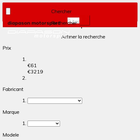
Chercher
0
item(s)
diapason motorsport
Rechercher :
Filtrer par
Affiner la recherche
Prix
€
61
€
3219
Fabricant
Marque
Modele