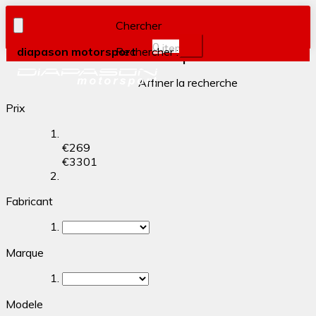
Chercher
0
item(s)
diapason motorsport
Rechercher :
Filtrer par
Affiner la recherche
Prix
€
269
€
3301
Fabricant
Marque
Modele