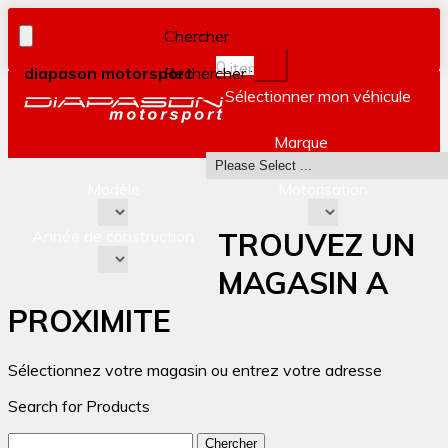
Chercher
0
item(s)
diapason motorsport
Rechercher :
Sélectionner mon véhicule
Marque
Modèle
Motorisation
Année de construction
TROUVEZ UN
MAGASIN A
PROXIMITE
Sélectionnez votre magasin ou entrez votre adresse
Search for Products