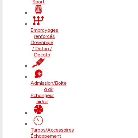
Sport
Embrayages
renforcés
Downpipe
/ Defap /
Decata
Admission/Boite
à air
Echangeur
air/air
Turbos/Accessoires
Échappement