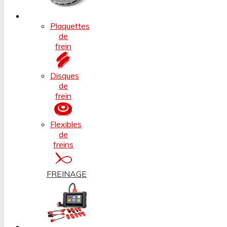
Plaquettes
de
frein
Disques
de
frein
Flexibles
de
freins
FREINAGE