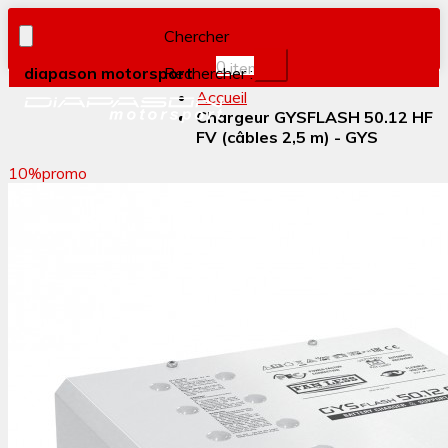
Chercher
0
item(s)
diapason motorsport
Rechercher :
Accueil
Chargeur GYSFLASH 50.12 HF
FV (câbles 2,5 m) - GYS
10%
promo