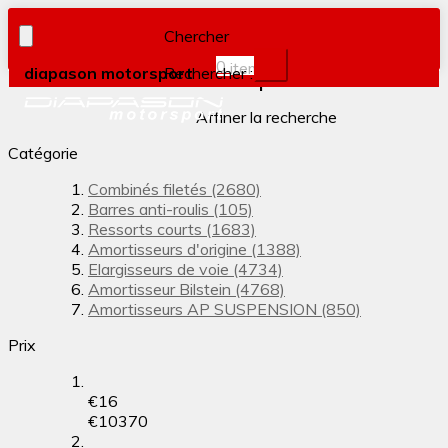
Chercher
0
item(s)
diapason motorsport
Rechercher :
Filtrer par
Affiner la recherche
Catégorie
Combinés filetés
(2680)
Barres anti-roulis
(105)
Ressorts courts
(1683)
Amortisseurs d'origine
(1388)
Elargisseurs de voie
(4734)
Amortisseur Bilstein
(4768)
Amortisseurs AP SUSPENSION
(850)
Prix
€
16
€
10370