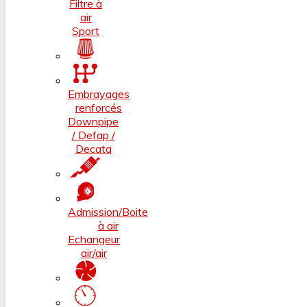
Filtre à
air
Sport
Embrayages
renforcés
Downpipe
/ Defap /
Decata
Admission/Boite
à air
Echangeur
air/air