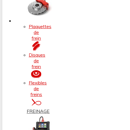
Plaquettes
de
frein
Disques
de
frein
Flexibles
de
freins
FREINAGE