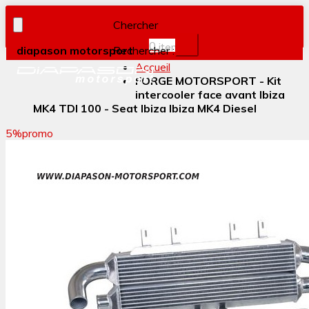
Chercher
0
item(s)
diapason motorsport
Rechercher :
Accueil
FORGE MOTORSPORT - Kit
intercooler face avant Ibiza
MK4 TDI 100 - Seat Ibiza Ibiza MK4 Diesel
5%
promo