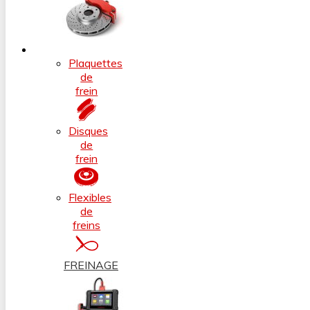
Plaquettes
de
frein
Disques
de
frein
Flexibles
de
freins
FREINAGE