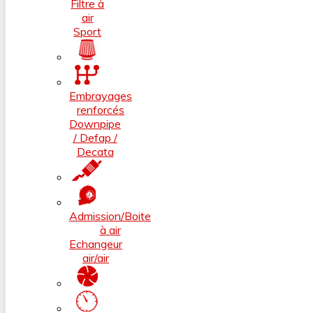
Filtre à
air
Sport
Embrayages
renforcés
Downpipe
/ Defap /
Decata
Admission/Boite
à air
Echangeur
air/air