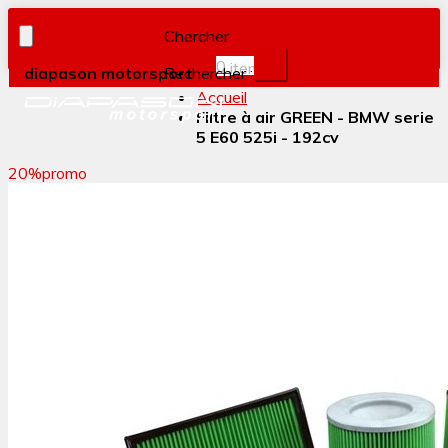
Chercher
0
item(s)
diapason motorsport
Rechercher :
Accueil
Filtre à air GREEN - BMW serie
5 E60 525i - 192cv
20%
promo