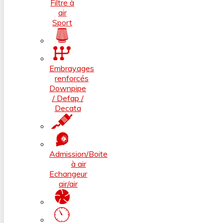
Filtre à
air
Sport
Embrayages
renforcés
Downpipe
/ Defap /
Decata
Admission/Boite
à air
Echangeur
air/air