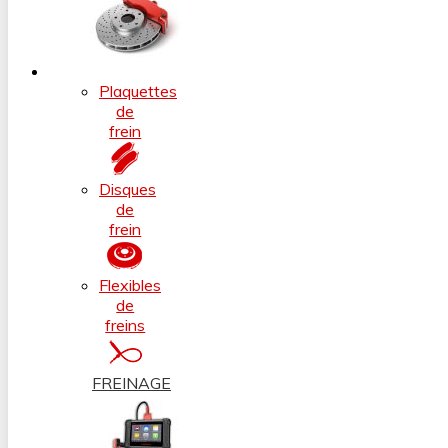
Plaquettes
de
frein
Disques
de
frein
Flexibles
de
freins
FREINAGE