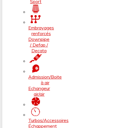
Sport
Embrayages
renforcés
Downpipe
/ Defap /
Decata
Admission/Boite
à air
Echangeur
air/air
Turbos/Accessoires
Échappement