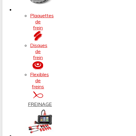
Plaquettes
de
frein
Disques
de
frein
Flexibles
de
freins
FREINAGE