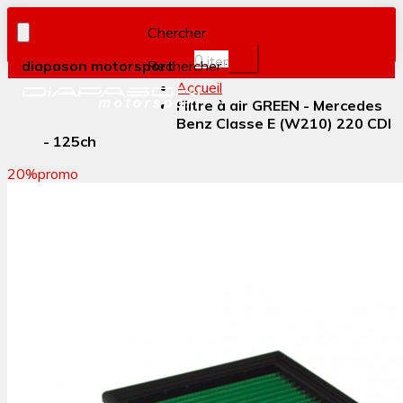
Chercher
0
item(s)
diapason motorsport
Rechercher :
Accueil
Filtre à air GREEN - Mercedes
Benz Classe E (W210) 220 CDI
- 125ch
20%
promo