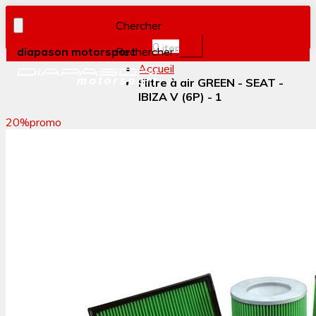
Chercher
0
item(s)
diapason motorsport
Rechercher :
Accueil
Filtre à air GREEN - SEAT -
IBIZA V (6P) - 1
20%
promo