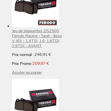
Jeu de plaquettes DS2500
Ferodo Racing - Seat - Ibiza
V (6J) - 1.4TSI, 1.6, 1.6TDI,
1.9TDI - AVANT
Prix normal :
246,91 €
Prix Promo
209,87 €
Ajouter au panier