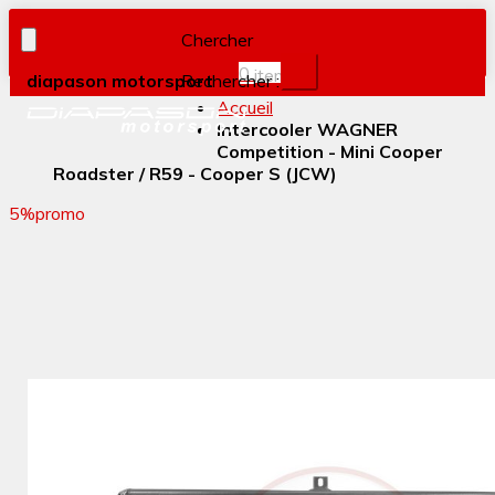
Chercher
0
item(s)
diapason motorsport
Rechercher :
Accueil
Intercooler WAGNER
Competition - Mini Cooper
Roadster / R59 - Cooper S (JCW)
5%
promo