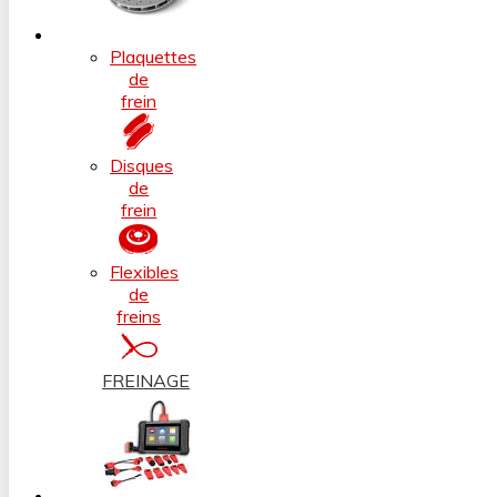
Plaquettes
de
frein
Disques
de
frein
Flexibles
de
freins
FREINAGE