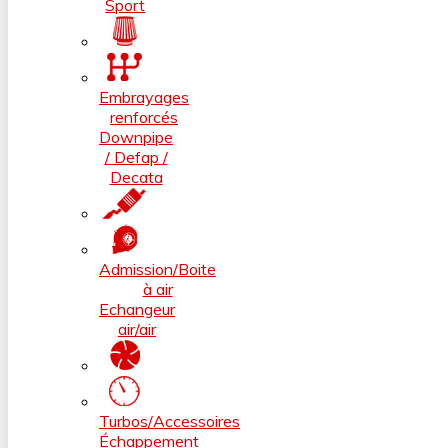
Sport
Embrayages
renforcés
Downpipe
/ Defap /
Decata
Admission/Boite
à air
Echangeur
air/air
Turbos/Accessoires
Échappement