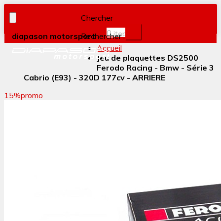
Chercher
0
item(s)
diapason motorsport
Rechercher :
Accueil
Jeu de plaquettes DS2500
Ferodo Racing - Bmw - Série 3
Cabrio (E93) - 320D 177cv - ARRIERE
15%
promo