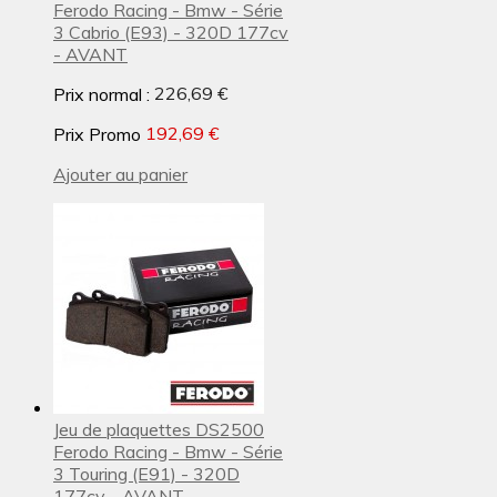
Ferodo Racing - Bmw - Série
3 Cabrio (E93) - 320D 177cv
- AVANT
Prix normal :
226,69 €
Prix Promo
192,69 €
Ajouter au panier
Jeu de plaquettes DS2500
Ferodo Racing - Bmw - Série
3 Touring (E91) - 320D
177cv - AVANT