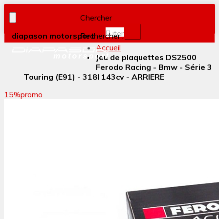
Chercher
0
item(s)
diapason motorsport
Rechercher :
Accueil
Jeu de plaquettes DS2500
Ferodo Racing - Bmw - Série 3
Touring (E91) - 318I 143cv - ARRIERE
15%
promo