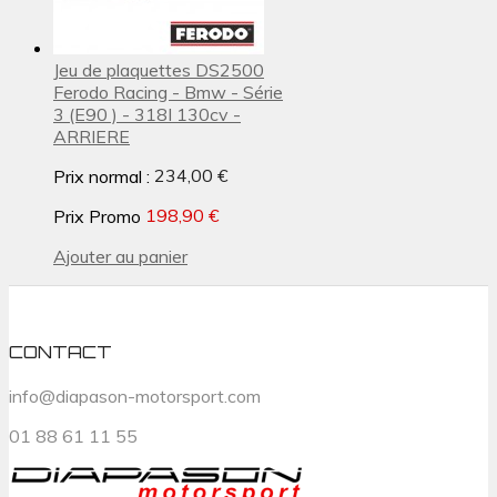
Jeu de plaquettes DS2500
Ferodo Racing - Bmw - Série
3 (E90 ) - 318I 130cv -
ARRIERE
Prix normal :
234,00 €
Prix Promo
198,90 €
Ajouter au panier
CONTACT
info@diapason-motorsport.com
01 88 61 11 55