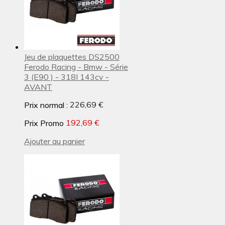
Jeu de plaquettes DS2500
Ferodo Racing - Bmw - Série
3 (E90 ) - 318I 143cv -
AVANT
Prix normal :
226,69 €
Prix Promo
192,69 €
Ajouter au panier