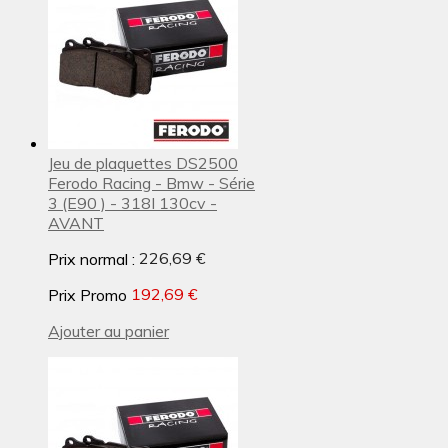
Jeu de plaquettes DS2500
Ferodo Racing - Bmw - Série
3 (E90 ) - 318I 130cv -
AVANT
Prix normal :
226,69 €
Prix Promo
192,69 €
Ajouter au panier