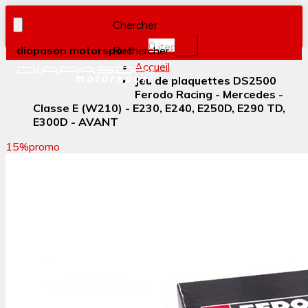
Chercher
0
item(s)
diapason motorsport
Rechercher :
Accueil
Jeu de plaquettes DS2500
Ferodo Racing - Mercedes -
Classe E (W210) - E230, E240, E250D, E290 TD,
E300D - AVANT
15%
promo