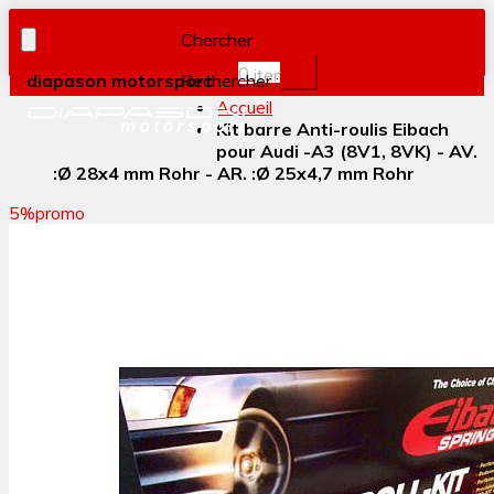
Chercher
0
item(s)
diapason motorsport
Rechercher :
Accueil
Kit barre Anti-roulis Eibach
pour Audi -A3 (8V1, 8VK) - AV.
:Ø 28x4 mm Rohr - AR. :Ø 25x4,7 mm Rohr
5%
promo