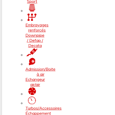
Sport
Embrayages
renforcés
Downpipe
/ Defap /
Decata
Admission/Boite
à air
Echangeur
air/air
Turbos/Accessoires
Échappement