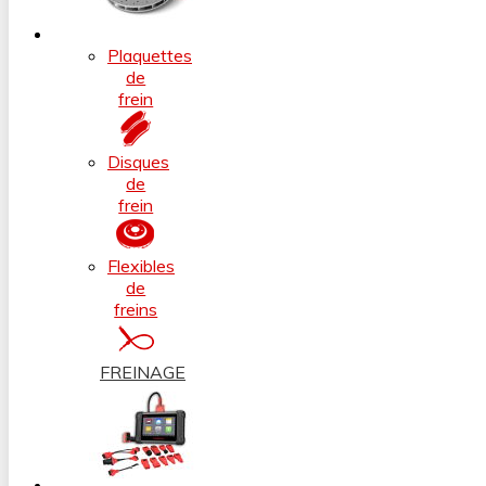
Plaquettes
de
frein
Disques
de
frein
Flexibles
de
freins
FREINAGE