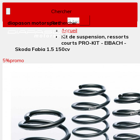
Chercher
0
item(s)
diapason motorsport
Rechercher :
Accueil
Kit de suspension, ressorts
courts PRO-KIT - EIBACH -
Skoda Fabia 1.5 150cv
5%
promo