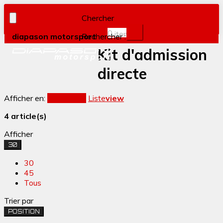
Chercher
0
item(s)
diapason motorsport
Rechercher :
Kit d'admission
directe
Afficher en:
Grille
view
Liste
view
4 article(s)
Afficher
30
30
45
Tous
Trier par
POSITION