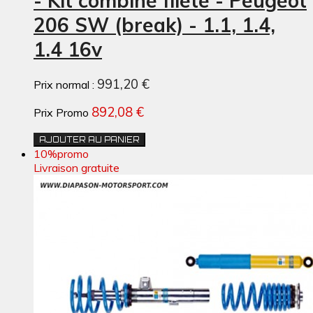
- Kit combiné fileté - Peugeot
206 SW (break) - 1.1, 1.4,
1.4 16v
991,20 €
Prix normal :
892,08 €
Prix Promo
AJOUTER AU PANIER
10%
promo
Livraison gratuite