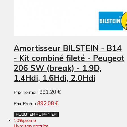
Amortisseur BILSTEIN - B14
- Kit combiné fileté - Peugeot
206 SW (break) - 1.9D,
1.4Hdi, 1.6Hdi, 2.0Hdi
991,20 €
Prix normal :
892,08 €
Prix Promo
AJOUTER AU PANIER
10%
promo
Livraison gratuite