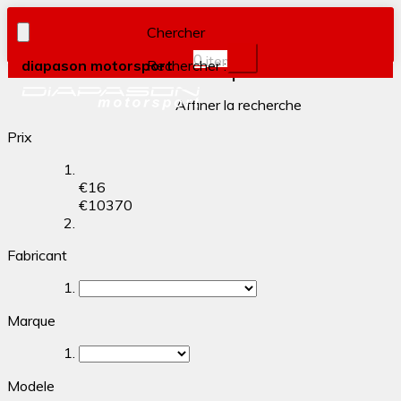
Chercher
0
item(s)
diapason motorsport
Rechercher :
Filtrer par
Affiner la recherche
Prix
€
16
€
10370
Fabricant
Marque
Modele